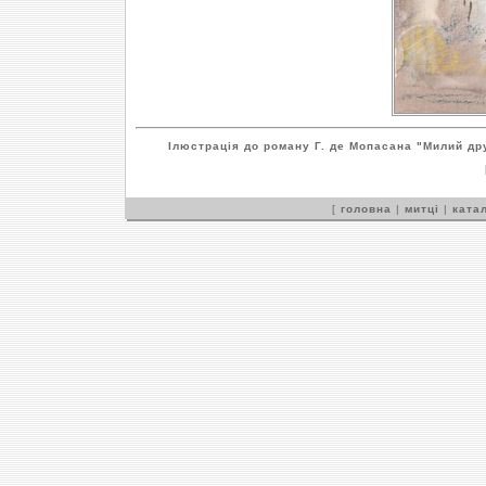
Ілюстрація до роману Г. де Мопасана "Милий др
[
головна
|
митці
|
катал