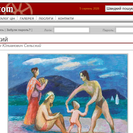
5 серпень 2026
ТАЛОГ ЦІН
ГАЛЕРЕЯ
ПОСЛУГИ
КОНТАКТИ
ись
|
Забули пароль?
]
Логін:
Пароль:
КИЙ
н Юлианович Сельский