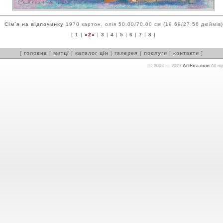
Сім`я на відпочинку
1970 картон, олія 50.00/70.00 см (19.69/27.56 дюймів)
[
1
|
»2«
|
3
|
4
|
5
|
6
|
7
|
8
]
[
головна
|
митці
|
каталог цін
|
галерея
|
послуги
|
контакти
]
© 2003 — 2023
ArtFira.com
All ri