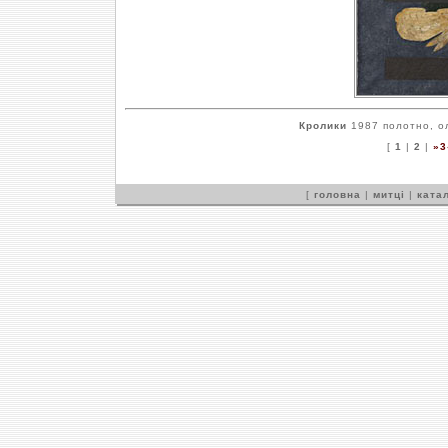
Кролики
1987 полотно, ол
[
1
|
2
|
»3
[
головна
|
митці
|
катал