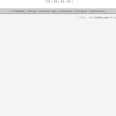
[
31
|
32
|
33
|
34
]
[
головна
|
митці
|
каталог цін
|
галерея
|
послуги
|
контакти
]
© 2003 — 2023
ArtFira.com
All ri