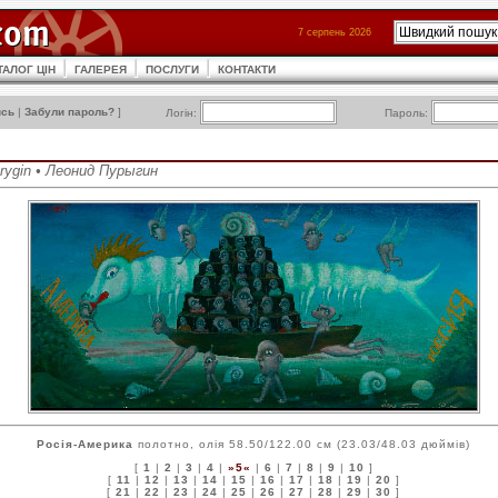
7 серпень 2026
ТАЛОГ ЦІН
ГАЛЕРЕЯ
ПОСЛУГИ
КОНТАКТИ
ись
|
Забули пароль?
]
Логін:
Пароль:
urygin • Леонид Пурыгин
Росія-Америка
полотно, олія 58.50/122.00 см (23.03/48.03 дюймів)
[
1
|
2
|
3
|
4
|
»5«
|
6
|
7
|
8
|
9
|
10
]
[
11
|
12
|
13
|
14
|
15
|
16
|
17
|
18
|
19
|
20
]
[
21
|
22
|
23
|
24
|
25
|
26
|
27
|
28
|
29
|
30
]