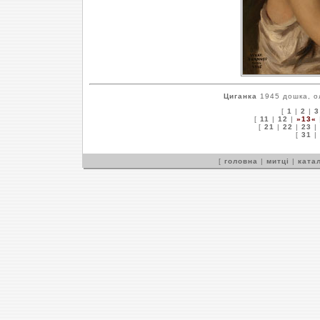
Циганка
1945 дошка, ол
[
1
|
2
|
3
[
11
|
12
|
»13«
[
21
|
22
|
23
|
[
31
|
[
головна
|
митці
|
катал