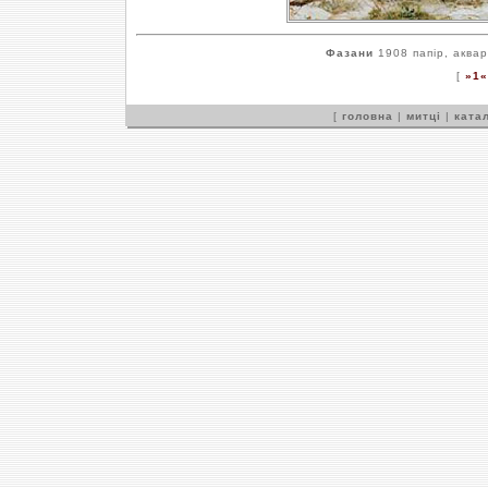
Фазани
1908 папір, аквар
[
»1«
[
головна
|
митці
|
катал