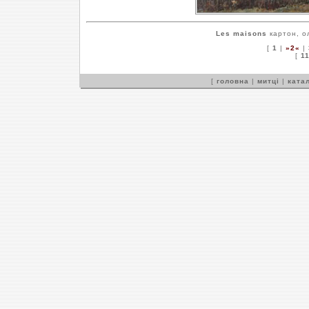
Les maisons
картон, ол
[
1
|
»2«
|
[
1
[
головна
|
митці
|
катал