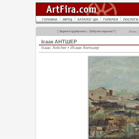
ГОЛОВНА
МИТЦІ
КАТАЛОГ ЦІН
ГАЛЕРЕЯ
ПОСЛУГИ
[
Зареєструватись
|
Забули пароль?
]
Логін:
Ісаак АНТШЕР
Isaac Antcher • Исаак Антшер