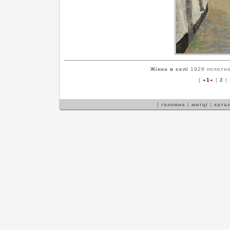
Жінка в селі
1929 полотно,
[
»1«
|
2
|
[
головна
|
митці
|
катал