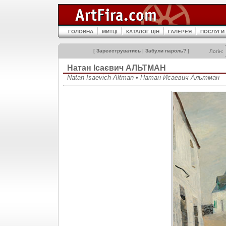
ГОЛОВНА
МИТЦІ
КАТАЛОГ ЦІН
ГАЛЕРЕЯ
ПОСЛУГИ
[
Зареєструватись
|
Забули пароль?
]
Логін:
Натан Ісаєвич АЛЬТМАН
Natan Isaevich Altman • Натан Исаевич Альтман