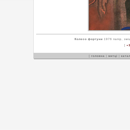
Колесо фортуни
1976 папір, змі
[
»
[
головна
|
митці
|
катал