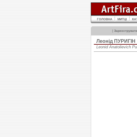
ГОЛОВНА
МИТЦІ
КА
[
Зареєструват
Леонід ПУРИГІН
Leonid Anatolievich P