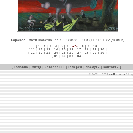
Корабель-мати
полотно, олія 30.00/28.00 см (11.81/11.02 дюймів)
[
1
|
2
|
3
|
4
|
5
|
6
|
»7«
|
8
|
9
|
10
]
[
11
|
12
|
13
|
14
|
15
|
16
|
17
|
18
|
19
|
20
]
[
21
|
22
|
23
|
24
|
25
|
26
|
27
|
28
|
29
|
30
]
[
31
|
32
|
33
|
34
]
[
головна
|
митці
|
каталог цін
|
галерея
|
послуги
|
контакти
]
© 2003 — 2023
ArtFira.com
All ri