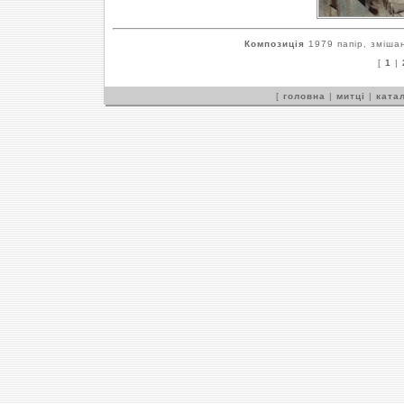
Композиція
1979 папір, змішан
[
1
|
[
головна
|
митці
|
катал