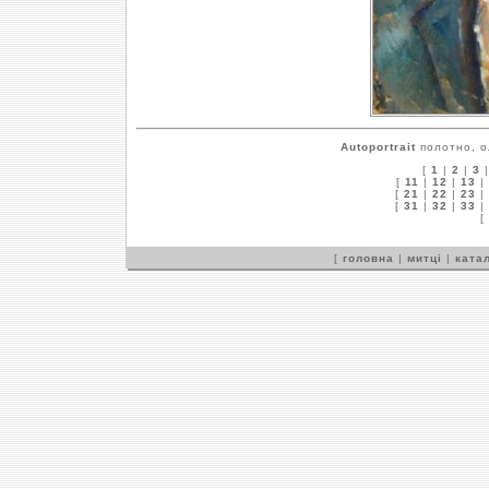
Autoportrait
полотно, ол
[
1
|
2
|
3
[
11
|
12
|
13
|
[
21
|
22
|
23
|
[
31
|
32
|
33
|
[
[
головна
|
митці
|
катал