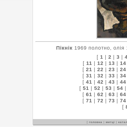
Пікнік
1969 полотно, олія 
[
1
|
2
|
3
|
[
11
|
12
|
13
|
14
[
21
|
22
|
23
|
24
[
31
|
32
|
33
|
34
[
41
|
42
|
43
|
44
[
51
|
52
|
53
|
54
[
61
|
62
|
63
|
64
[
71
|
72
|
73
|
74
[
[
головна
|
митці
|
катал