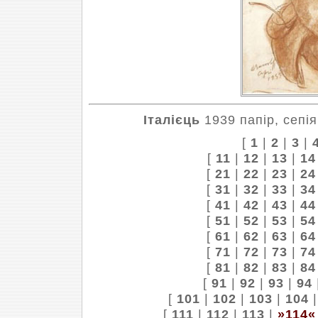
Італієць
1939 папір, сепія
[
1
|
2
|
3
|
[
11
|
12
|
13
|
14
[
21
|
22
|
23
|
24
[
31
|
32
|
33
|
34
[
41
|
42
|
43
|
44
[
51
|
52
|
53
|
54
[
61
|
62
|
63
|
64
[
71
|
72
|
73
|
74
[
81
|
82
|
83
|
84
[
91
|
92
|
93
|
94
[
101
|
102
|
103
|
104
[
111
|
112
|
113
|
»114«