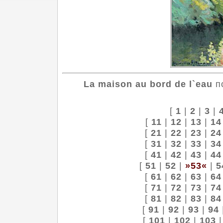
La maison au bord de l`eau
по
[
1
|
2
|
3
|
[
11
|
12
|
13
|
14
[
21
|
22
|
23
|
24
[
31
|
32
|
33
|
34
[
41
|
42
|
43
|
44
[
51
|
52
|
»53«
|
5
[
61
|
62
|
63
|
64
[
71
|
72
|
73
|
74
[
81
|
82
|
83
|
84
[
91
|
92
|
93
|
94
[
101
|
102
|
103