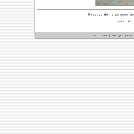
Paysage de neige
полотно,
[
»1«
|
2
|
[
головна
|
митці
|
катал