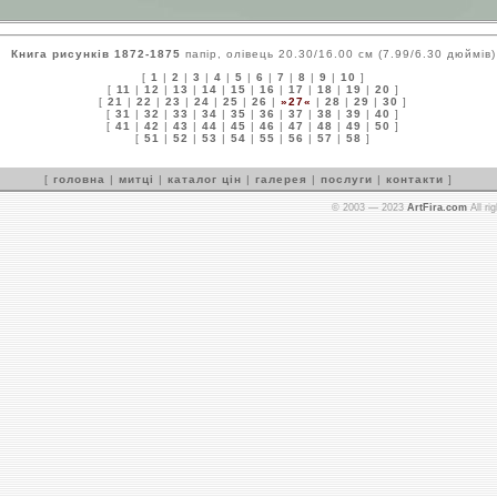
Книга рисунків 1872-1875
папір, олівець 20.30/16.00 см (7.99/6.30 дюймів)
[
1
|
2
|
3
|
4
|
5
|
6
|
7
|
8
|
9
|
10
]
[
11
|
12
|
13
|
14
|
15
|
16
|
17
|
18
|
19
|
20
]
[
21
|
22
|
23
|
24
|
25
|
26
|
»27«
|
28
|
29
|
30
]
[
31
|
32
|
33
|
34
|
35
|
36
|
37
|
38
|
39
|
40
]
[
41
|
42
|
43
|
44
|
45
|
46
|
47
|
48
|
49
|
50
]
[
51
|
52
|
53
|
54
|
55
|
56
|
57
|
58
]
[
головна
|
митці
|
каталог цін
|
галерея
|
послуги
|
контакти
]
© 2003 — 2023
ArtFira.com
All ri