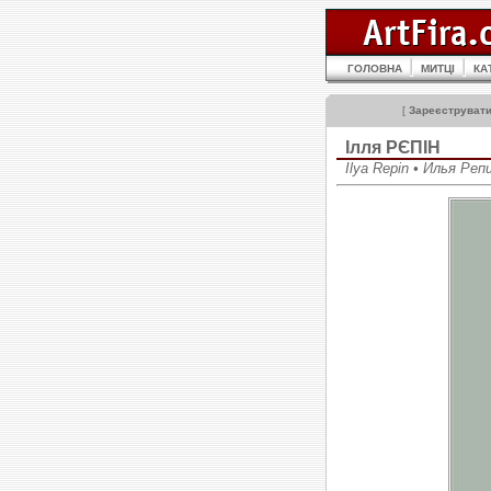
ГОЛОВНА
МИТЦІ
КА
[
Зареєструват
Ілля РЄПІН
Ilya Repin • Илья Реп