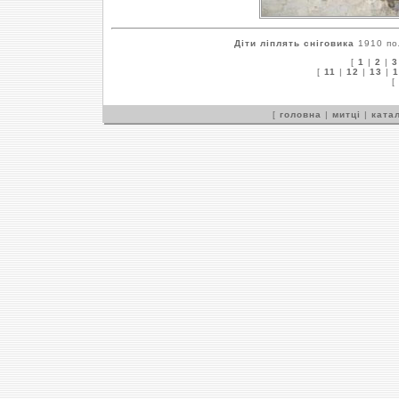
Діти ліплять сніговика
1910 пол
[
1
|
2
|
3
[
11
|
12
|
13
|
1
[
[
головна
|
митці
|
катал