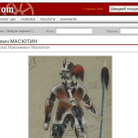
7 серпень 2026
ТАЛОГ ЦІН
ГАЛЕРЕЯ
ПОСЛУГИ
КОНТАКТИ
ись
|
Забули пароль?
]
Логін:
Пароль:
євич МАСЮТИН
асилий Николаевич Масютин