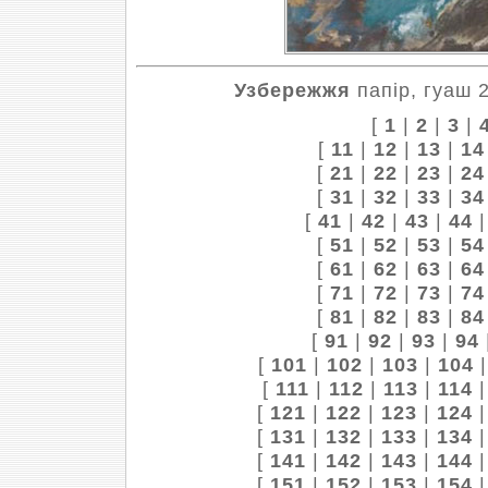
Узбережжя
папір, гуаш 2
[
1
|
2
|
3
|
[
11
|
12
|
13
|
14
[
21
|
22
|
23
|
24
[
31
|
32
|
33
|
34
[
41
|
42
|
43
|
44
[
51
|
52
|
53
|
54
[
61
|
62
|
63
|
64
[
71
|
72
|
73
|
74
[
81
|
82
|
83
|
84
[
91
|
92
|
93
|
94
[
101
|
102
|
103
|
104
[
111
|
112
|
113
|
114
[
121
|
122
|
123
|
124
[
131
|
132
|
133
|
134
[
141
|
142
|
143
|
144
[
151
|
152
|
153
|
154