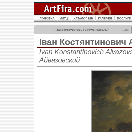
ГОЛОВНА
МИТЦІ
КАТАЛОГ ЦІН
ГАЛЕРЕЯ
ПОСЛУГИ
[
Зареєструватись
|
Забули пароль?
]
Логін:
Іван Костянтинови
Ivan Konstantinovich Aivazo
Айвазовский