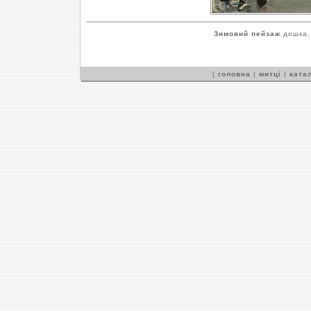
Зимовий пейзаж
дошка, 
[
головна
|
митці
|
катал