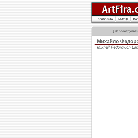
ГОЛОВНА
МИТЦІ
КА
[
Зареєструват
Михайло Федор
Mikhail Fedorovich L