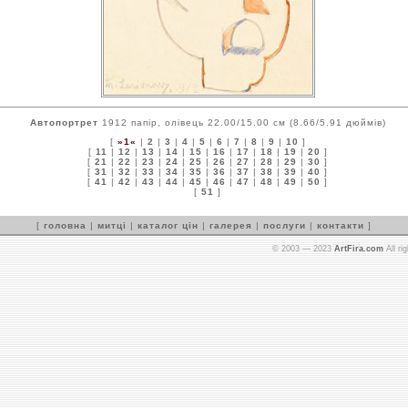
Автопортрет
1912 папір, олівець 22.00/15.00 см (8.66/5.91 дюймів)
[
»1«
|
2
|
3
|
4
|
5
|
6
|
7
|
8
|
9
|
10
]
[
11
|
12
|
13
|
14
|
15
|
16
|
17
|
18
|
19
|
20
]
[
21
|
22
|
23
|
24
|
25
|
26
|
27
|
28
|
29
|
30
]
[
31
|
32
|
33
|
34
|
35
|
36
|
37
|
38
|
39
|
40
]
[
41
|
42
|
43
|
44
|
45
|
46
|
47
|
48
|
49
|
50
]
[
51
]
[
головна
|
митці
|
каталог цін
|
галерея
|
послуги
|
контакти
]
© 2003 — 2023
ArtFira.com
All ri