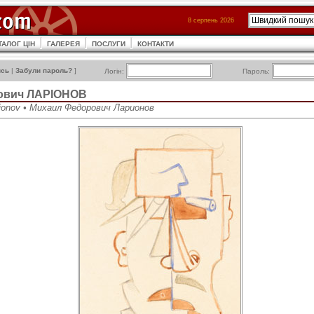
8 серпень 2026
ТАЛОГ ЦІН
ГАЛЕРЕЯ
ПОСЛУГИ
КОНТАКТИ
ись
|
Забули пароль?
]
Логін:
Пароль:
ович ЛАРІОНОВ
arionov • Михаил Федорович Ларионов