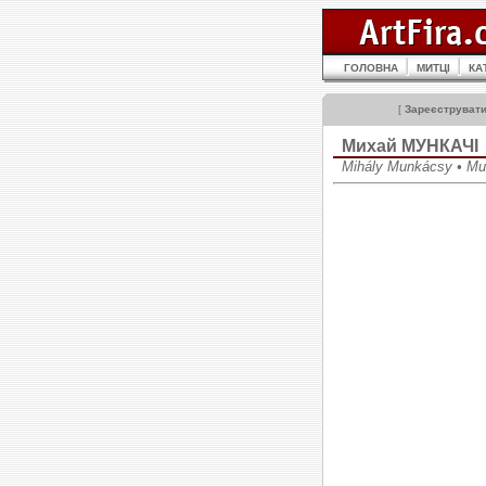
ГОЛОВНА
МИТЦІ
КА
[
Зареєструват
Михай МУНКАЧІ
Mihály Munkácsy • М