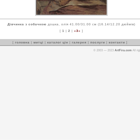
Дівчинка з собачкою
дошка, олія 41.00/31.00 см (16.14/12.20 дюймів)
[
1
|
2
|
»3«
]
[
головна
|
митці
|
каталог цін
|
галерея
|
послуги
|
контакти
]
© 2003 — 2023
ArtFira.com
All ri