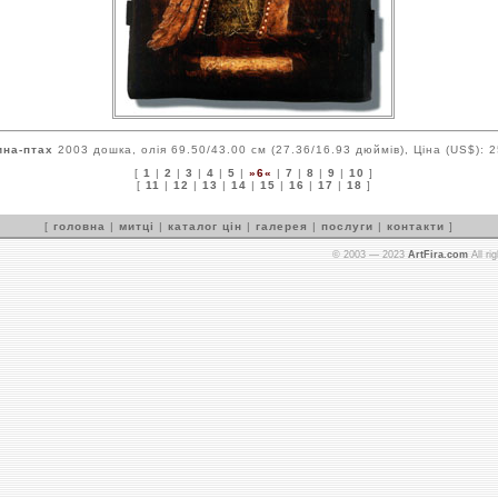
на-птах
2003 дошка, олія 69.50/43.00 см (27.36/16.93 дюймів), Ціна (US$): 
[
1
|
2
|
3
|
4
|
5
|
»6«
|
7
|
8
|
9
|
10
]
[
11
|
12
|
13
|
14
|
15
|
16
|
17
|
18
]
[
головна
|
митці
|
каталог цін
|
галерея
|
послуги
|
контакти
]
© 2003 — 2023
ArtFira.com
All ri