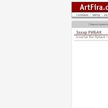
ГОЛОВНА
МИТЦІ
КА
[
Зареєструват
Захар РИБАК
Issachar Ber Ryback 