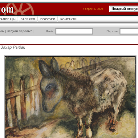
7 серпень 2026
ТАЛОГ ЦІН
ГАЛЕРЕЯ
ПОСЛУГИ
КОНТАКТИ
ись
|
Забули пароль?
]
Логін:
Пароль:
• Захар Рыбак