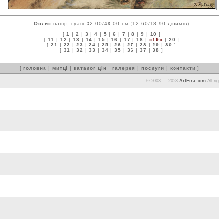
Ослик
папір, гуаш 32.00/48.00 см (12.60/18.90 дюймів)
[
1
|
2
|
3
|
4
|
5
|
6
|
7
|
8
|
9
|
10
]
[
11
|
12
|
13
|
14
|
15
|
16
|
17
|
18
|
»19«
|
20
]
[
21
|
22
|
23
|
24
|
25
|
26
|
27
|
28
|
29
|
30
]
[
31
|
32
|
33
|
34
|
35
|
36
|
37
|
38
]
[
головна
|
митці
|
каталог цін
|
галерея
|
послуги
|
контакти
]
© 2003 — 2023
ArtFira.com
All ri