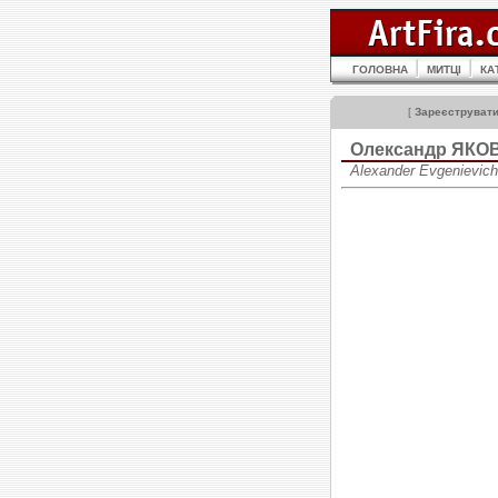
ГОЛОВНА
МИТЦІ
КА
[
Зареєструват
Олександр ЯКО
Alexander Evgenievic