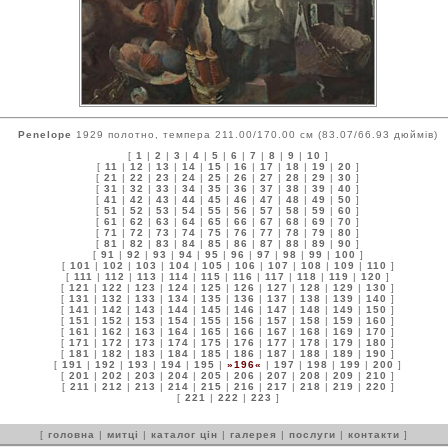
Penelope
1929 полотно, темпера 211.00/170.00 см (83.07/66.93 дюймів)
[
1
|
2
|
3
|
4
|
5
|
6
|
7
|
8
|
9
|
10
]
[
11
|
12
|
13
|
14
|
15
|
16
|
17
|
18
|
19
|
20
]
[
21
|
22
|
23
|
24
|
25
|
26
|
27
|
28
|
29
|
30
]
[
31
|
32
|
33
|
34
|
35
|
36
|
37
|
38
|
39
|
40
]
[
41
|
42
|
43
|
44
|
45
|
46
|
47
|
48
|
49
|
50
]
[
51
|
52
|
53
|
54
|
55
|
56
|
57
|
58
|
59
|
60
]
[
61
|
62
|
63
|
64
|
65
|
66
|
67
|
68
|
69
|
70
]
[
71
|
72
|
73
|
74
|
75
|
76
|
77
|
78
|
79
|
80
]
[
81
|
82
|
83
|
84
|
85
|
86
|
87
|
88
|
89
|
90
]
[
91
|
92
|
93
|
94
|
95
|
96
|
97
|
98
|
99
|
100
]
[
101
|
102
|
103
|
104
|
105
|
106
|
107
|
108
|
109
|
110
]
[
111
|
112
|
113
|
114
|
115
|
116
|
117
|
118
|
119
|
120
]
[
121
|
122
|
123
|
124
|
125
|
126
|
127
|
128
|
129
|
130
]
[
131
|
132
|
133
|
134
|
135
|
136
|
137
|
138
|
139
|
140
]
[
141
|
142
|
143
|
144
|
145
|
146
|
147
|
148
|
149
|
150
]
[
151
|
152
|
153
|
154
|
155
|
156
|
157
|
158
|
159
|
160
]
[
161
|
162
|
163
|
164
|
165
|
166
|
167
|
168
|
169
|
170
]
[
171
|
172
|
173
|
174
|
175
|
176
|
177
|
178
|
179
|
180
]
[
181
|
182
|
183
|
184
|
185
|
186
|
187
|
188
|
189
|
190
]
[
191
|
192
|
193
|
194
|
195
|
»196«
|
197
|
198
|
199
|
200
]
[
201
|
202
|
203
|
204
|
205
|
206
|
207
|
208
|
209
|
210
]
[
211
|
212
|
213
|
214
|
215
|
216
|
217
|
218
|
219
|
220
]
[
221
|
222
|
223
]
[
головна
|
митці
|
каталог цін
|
галерея
|
послуги
|
контакти
]