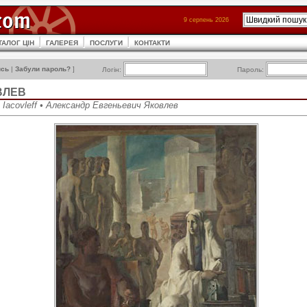
9 серпень 2026
ТАЛОГ ЦІН
ГАЛЕРЕЯ
ПОСЛУГИ
КОНТАКТИ
ись
|
Забули пароль?
]
Логін:
Пароль:
ВЛЕВ
h Iacovleff • Александр Евгеньевич Яковлев