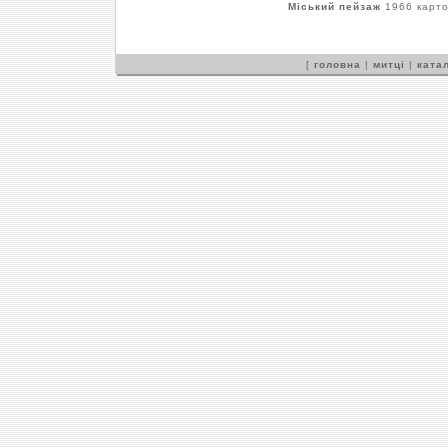
Міський пейзаж
1966 картон
[
головна
|
митці
|
катал