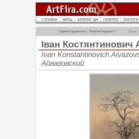
ГОЛОВНА
МИТЦІ
КАТАЛОГ ЦІН
ГАЛЕРЕЯ
ПОСЛУГИ
[
Зареєструватись
|
Забули пароль?
]
Логін:
Іван Костянтинови
Ivan Konstantinovich Aivazo
Айвазовский