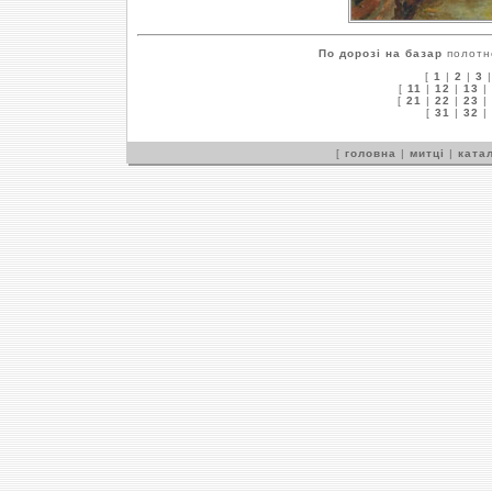
По дорозі на базар
полотно
[
1
|
2
|
3
[
11
|
12
|
13
|
[
21
|
22
|
23
|
[
31
|
32
|
[
головна
|
митці
|
катал