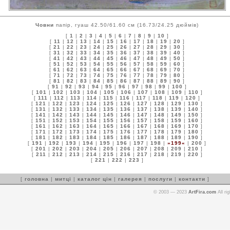
Човни
папір, гуаш 42.50/61.60 см (16.73/24.25 дюймів)
[
1
|
2
|
3
|
4
|
5
|
6
|
7
|
8
|
9
|
10
]
[
11
|
12
|
13
|
14
|
15
|
16
|
17
|
18
|
19
|
20
]
[
21
|
22
|
23
|
24
|
25
|
26
|
27
|
28
|
29
|
30
]
[
31
|
32
|
33
|
34
|
35
|
36
|
37
|
38
|
39
|
40
]
[
41
|
42
|
43
|
44
|
45
|
46
|
47
|
48
|
49
|
50
]
[
51
|
52
|
53
|
54
|
55
|
56
|
57
|
58
|
59
|
60
]
[
61
|
62
|
63
|
64
|
65
|
66
|
67
|
68
|
69
|
70
]
[
71
|
72
|
73
|
74
|
75
|
76
|
77
|
78
|
79
|
80
]
[
81
|
82
|
83
|
84
|
85
|
86
|
87
|
88
|
89
|
90
]
[
91
|
92
|
93
|
94
|
95
|
96
|
97
|
98
|
99
|
100
]
[
101
|
102
|
103
|
104
|
105
|
106
|
107
|
108
|
109
|
110
]
[
111
|
112
|
113
|
114
|
115
|
116
|
117
|
118
|
119
|
120
]
[
121
|
122
|
123
|
124
|
125
|
126
|
127
|
128
|
129
|
130
]
[
131
|
132
|
133
|
134
|
135
|
136
|
137
|
138
|
139
|
140
]
[
141
|
142
|
143
|
144
|
145
|
146
|
147
|
148
|
149
|
150
]
[
151
|
152
|
153
|
154
|
155
|
156
|
157
|
158
|
159
|
160
]
[
161
|
162
|
163
|
164
|
165
|
166
|
167
|
168
|
169
|
170
]
[
171
|
172
|
173
|
174
|
175
|
176
|
177
|
178
|
179
|
180
]
[
181
|
182
|
183
|
184
|
185
|
186
|
187
|
188
|
189
|
190
]
[
191
|
192
|
193
|
194
|
195
|
196
|
197
|
198
|
»199«
|
200
]
[
201
|
202
|
203
|
204
|
205
|
206
|
207
|
208
|
209
|
210
]
[
211
|
212
|
213
|
214
|
215
|
216
|
217
|
218
|
219
|
220
]
[
221
|
222
|
223
]
[
головна
|
митці
|
каталог цін
|
галерея
|
послуги
|
контакти
]
© 2003 — 2023
ArtFira.com
All ri