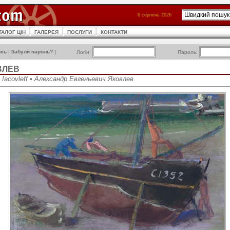
6 серпень 2026
ТАЛОГ ЦІН
ГАЛЕРЕЯ
ПОСЛУГИ
КОНТАКТИ
ись
|
Забули пароль?
]
Логін:
Пароль:
ВЛЕВ
h Iacovleff • Александр Евгеньевич Яковлев