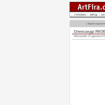
ГОЛОВНА
МИТЦІ
КА
[
Зареєструват
Олександр ЯКО
Alexander Evgenievic