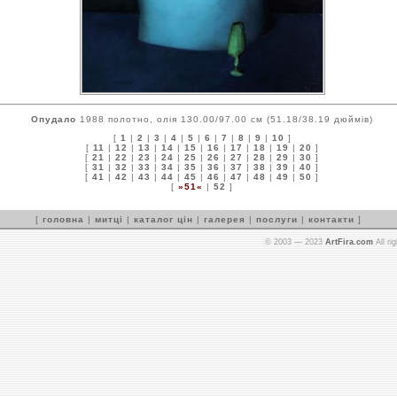
Опудало
1988 полотно, олія 130.00/97.00 см (51.18/38.19 дюймів)
[
1
|
2
|
3
|
4
|
5
|
6
|
7
|
8
|
9
|
10
]
[
11
|
12
|
13
|
14
|
15
|
16
|
17
|
18
|
19
|
20
]
[
21
|
22
|
23
|
24
|
25
|
26
|
27
|
28
|
29
|
30
]
[
31
|
32
|
33
|
34
|
35
|
36
|
37
|
38
|
39
|
40
]
[
41
|
42
|
43
|
44
|
45
|
46
|
47
|
48
|
49
|
50
]
[
»51«
|
52
]
[
головна
|
митці
|
каталог цін
|
галерея
|
послуги
|
контакти
]
© 2003 — 2023
ArtFira.com
All ri