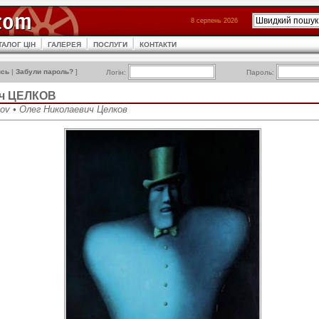
8 серпень 2026
ТАЛОГ ЦІН
ГАЛЕРЕЯ
ПОСЛУГИ
КОНТАКТИ
ись
|
Забули пароль?
]
Логін:
Пароль:
ич ЦЕЛКОВ
lkov • Олег Николаевич Целков