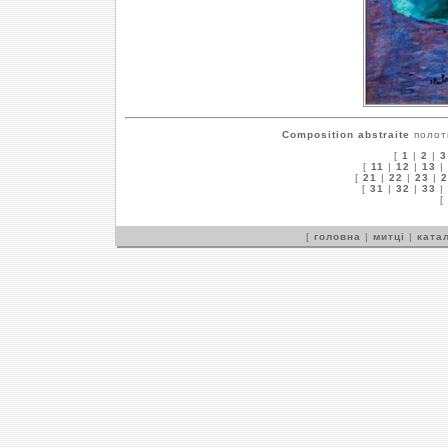
Composition abstraite
полотн
[
1
|
2
|
3
[
11
|
12
|
13
|
[
21
|
22
|
23
|
2
[
31
|
32
|
33
|
[
[
головна
|
митці
|
катал