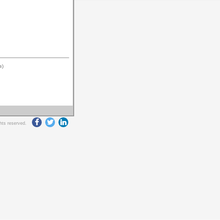
в)
ghts reserved.