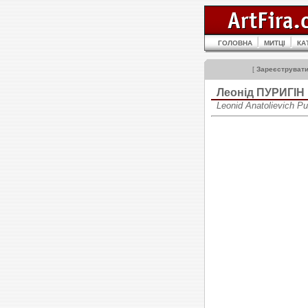
ГОЛОВНА
МИТЦІ
КА
[
Зареєструват
Леонід ПУРИГІН
Leonid Anatolievich P