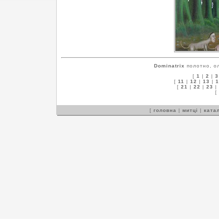
Dominatrix
полотно, ол
[
1
|
2
|
3
[
11
|
12
|
13
|
1
[
21
|
22
|
23
|
[
[
головна
|
митці
|
катал