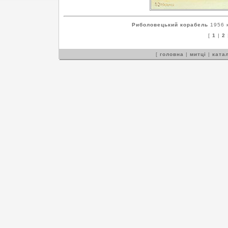
Риболовецький корабель
1956 к
[
1
|
2
[
головна
|
митці
|
катал