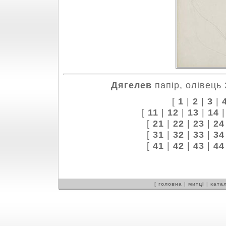
Дягелев
папір, олівець 
[
1
|
2
|
3
|
[
11
|
12
|
13
|
14
[
21
|
22
|
23
|
24
[
31
|
32
|
33
|
34
[
41
|
42
|
43
|
44
[
головна
|
митці
|
катал