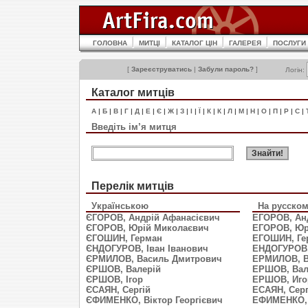
ГОЛОВНА
МИТЦІ
КАТАЛОГ ЦІН
ГАЛЕРЕЯ
ПОСЛУГИ
[
Зареєструватись
|
Забули пароль?
]
Логін:
Каталог митців
А
|
Б
|
В
|
Г
|
Д
|
Е
|
Є
|
Ж
|
З
|
І
|
Ї
|
К
|
К
|
Л
|
М
|
Н
|
О
|
П
|
Р
|
С
|
Введіть ім’я митця
Перелік митців
Українською
На русско
ЄГОРОВ, Андрій Афанасієвич
ЕГОРОВ, Ан
ЄГОРОВ, Юрій Миколаєвич
ЕГОРОВ, Юр
ЄГОШИН, Герман
ЕГОШИН, Ге
ЄНДОГУРОВ, Іван Іванович
ЕНДОГУРОВ,
ЄРМИЛОВ, Василь Дмитрович
ЕРМИЛОВ, В
ЄРШОВ, Валерій
ЕРШОВ, Вал
ЄРШОВ, Ігор
ЕРШОВ, Иго
ЄСАЯН, Сергій
ЕСАЯН, Сер
ЄФИМЕНКО, Віктор Георгієвич
ЕФИМЕНКО, 