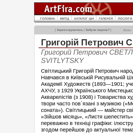
ГОЛОВНА
МИТЦІ
КАТАЛОГ ЦІН
ГАЛЕРЕЯ
ПОСЛУГИ
[
Зареєструватись
|
Забули пароль?
]
Логін:
Григорій Петрович 
Григорий Петрович СВЕТЛИ
SVITLYTSKY
Світлицький Григорій Петрович наро
Навчався в Київській Рисувальній Шк
Академії Художеств (1893—1901; учень
АХЧУ, з 1929 Українського Мистецьк
Акварелістів (з 1908) і Товариства ху
твори часто пов`язані з музикою («
соната»). Світлицький — майстер світ
«Зійшов місяць», «Листя шелестить»
переважно в техніці графіки: ілюстр
згодом перейшов до актуальної темат