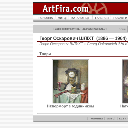
ГОЛОВНА
МИТЦІ
КАТАЛОГ ЦІН
ГАЛЕРЕЯ
ПОСЛУГИ
[
Зареєструватись
|
Забули пароль?
]
Логін:
Георг Оскарович ШЛІХТ (1886 — 1964)
Георг Оскарович ШЛИХТ • Georg Oskarovich SHLI
Твори
Натюрморт з годинником
Нат
[
головна
|
митці
|
катал