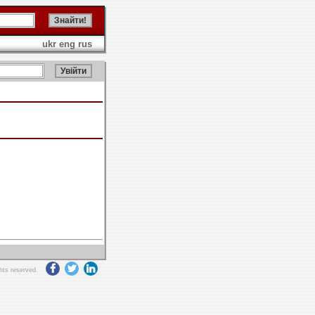
ukr
eng
rus
ghts reserved.