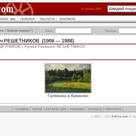
8 серпень 2026
ТАЛОГ ЦІН
ГАЛЕРЕЯ
ПОСЛУГИ
КОНТАКТИ
ись
|
Забули пароль?
]
Логін:
Пароль:
ч РЕШЕТНИКОВ (1906 — 1988)
ШЕТНИКОВ • Fyodor Pavlovich RESHETNIKOV
Галявина в Крюково
[
головна
|
митці
|
каталог цін
|
галерея
|
послуги
|
контакти
]
© 2003 — 2023
ArtFira.com
All ri