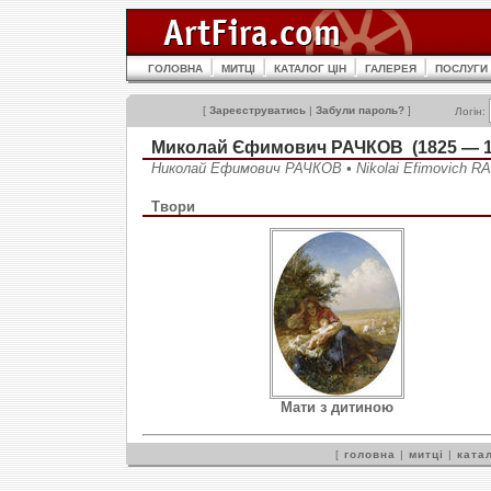
ГОЛОВНА
МИТЦІ
КАТАЛОГ ЦІН
ГАЛЕРЕЯ
ПОСЛУГИ
[
Зареєструватись
|
Забули пароль?
]
Логін:
Миколай Єфимович РАЧКОВ (1825 — 1
Николай Ефимович РАЧКОВ • Nikolai Efimovich 
Твори
Мати з дитиною
[
головна
|
митці
|
катал