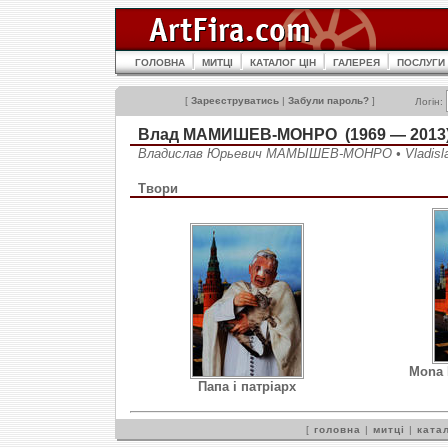
ГОЛОВНА
МИТЦІ
КАТАЛОГ ЦІН
ГАЛЕРЕЯ
ПОСЛУГИ
[
Зареєструватись
|
Забули пароль?
]
Логін:
Влад МАМИШЕВ-МОНРО (1969 — 2013
Владислав Юрьевич МАМЫШЕВ-МОНРО • Vladi
Твори
Mona 
Папа і патріарх
[
головна
|
митці
|
катал