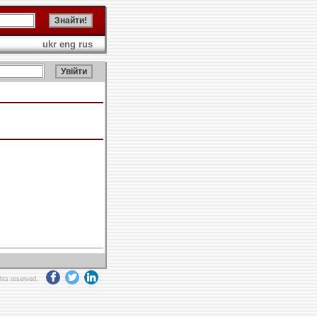
ukr
eng
rus
ghts reserved.