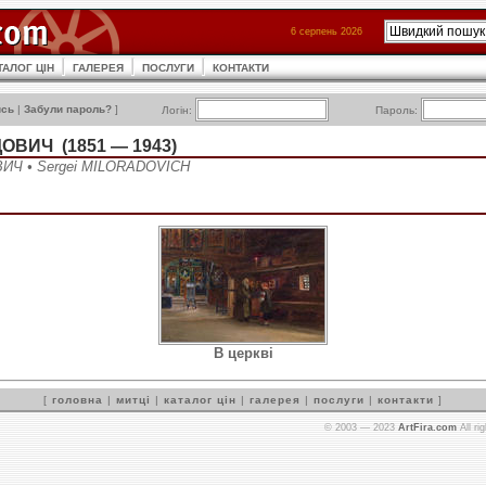
6 серпень 2026
ТАЛОГ ЦІН
ГАЛЕРЕЯ
ПОСЛУГИ
КОНТАКТИ
ись
|
Забули пароль?
]
Логін:
Пароль:
ОВИЧ (1851 — 1943)
ИЧ • Sergei MILORADOVICH
В церкві
[
головна
|
митці
|
каталог цін
|
галерея
|
послуги
|
контакти
]
© 2003 — 2023
ArtFira.com
All ri