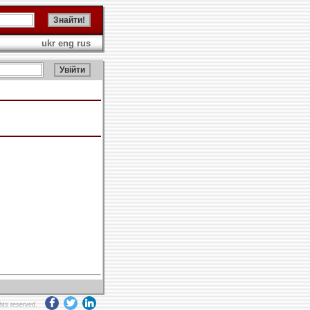
ukr
eng
rus
ghts reserved.