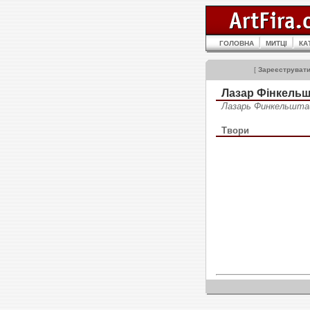
ГОЛОВНА
МИТЦІ
КА
[
Зареєструват
Лазар Фінкельш
Лазарь Финкельштай
Твори