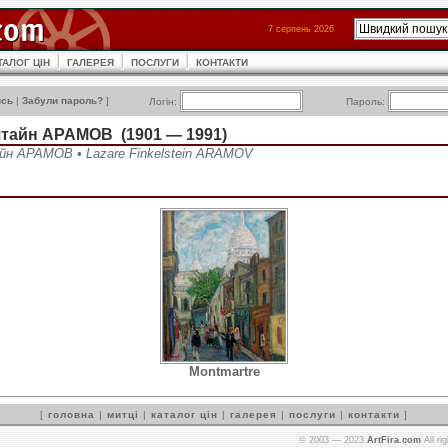
7 серпень 2026
ТАЛОГ ЦІН
ГАЛЕРЕЯ
ПОСЛУГИ
КОНТАКТИ
ись
|
Забули пароль?
]
Логін:
Пароль:
тайн АРАМОВ (1901 — 1991)
н АРАМОВ • Lazare Finkelstein ARAMOV
Montmartre
[
головна
|
митці
|
каталог цін
|
галерея
|
послуги
|
контакти
]
© 2003 — 2023
ArtFira.com
All ri