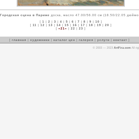
Городская сцена в Париже
доска, масло 47.00/56.00 см (18.50/22.05 дюймо
[
1
|
2
|
3
|
4
|
5
|
6
|
7
|
8
|
9
|
10
]
[
11
|
12
|
13
|
14
|
15
|
16
|
17
|
18
|
19
|
20
]
[
»21«
|
22
|
23
]
[
главная
|
художники
|
каталог цен
|
галерея
|
услуги
|
контакт
]
© 2003 — 2023
ArtFira.com
All ri