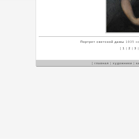
Портрет светской дамы
1935 хо
[
1
|
2
|
3
[
главная
|
художники
|
к