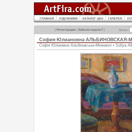
ГЛАВНАЯ
ХУДОЖНИКИ
КАТАЛОГ ЦЕН
ГАЛЕРЕЯ
УС
[
Регистрация
|
Забыли пароль?
]
Логин:
София Юлиановна АЛЬБИНОВСКАЯ-
Софія Юліанівна Альбіновська-Мінкевич • Sofiya Al