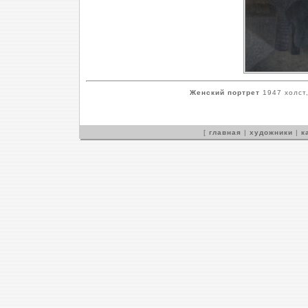
Женский портрет
1947 холст,
[
главная
|
художники
|
к