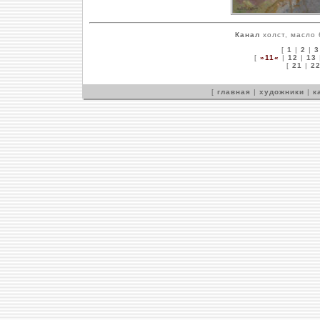
Канал
холст, масло 
[
1
|
2
|
3
[
»11«
|
12
|
13
[
21
|
2
[
главная
|
художники
|
к